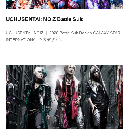
造
会
・
社
販
UCHUSENTAI: NOIZ Battle Suit
I
売
M
、
2
b
UCHUSENTAI: NOIZ | 2020 Battle Suit Design GALAXY STAR
デ
P
0
y
INTERNATIONAL 衣装デザイン
ザ
2
i
2
m
イ
年
p
ン
6
ス
月
タ
8
ジ
日
オ