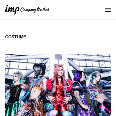
I
ー
コ
M
ン
メ
P
ニ
テ
ュ
I
C
w
ー
ン
o
M
i
.
ツ
t
P
COSTUME
,
へ
h
C
L
ス
N
o
t
Y
キ
.
d
A
ッ
,
.
G
プ
｜
L
O
株
t
ブ
式
d
ラ
会
ン
.
社
ド
｜
I
の
株
M
製
P
式