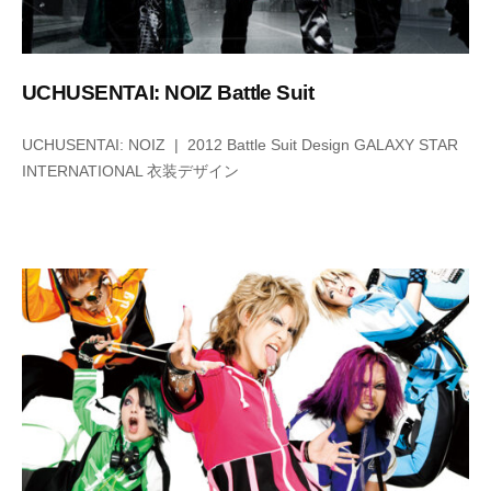
UCHUSENTAI: NOIZ Battle Suit
2
b
UCHUSENTAI: NOIZ | 2012 Battle Suit Design GALAXY STAR
0
y
INTERNATIONAL 衣装デザイン
2
i
2
m
年
p
6
月
8
日