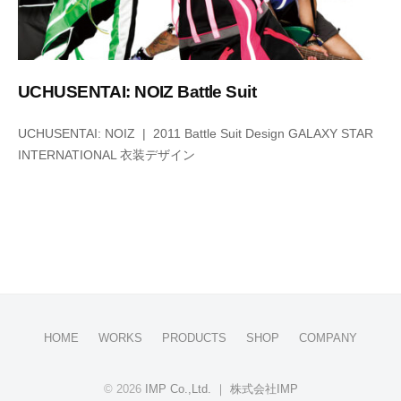
UCHUSENTAI: NOIZ Battle Suit
2
b
UCHUSENTAI: NOIZ | 2011 Battle Suit Design GALAXY STAR
0
y
INTERNATIONAL 衣装デザイン
2
i
2
m
年
p
6
月
8
日
HOME
WORKS
PRODUCTS
SHOP
COMPANY
© 2026
IMP Co.,Ltd. ｜ 株式会社IMP